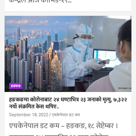
केन्द्रले आज कोभिड-१९…
हङकङ
हङकङमा कोरोनाबाट २४ घण्टाभित्र २३ जनाको मृत्यु, ७,३२२
नयाँ संक्रमित केस थपिए..
September 18, 2022
एचकेनेपाल डट कम
एचकेनेपाल डट कम – हङकङ, १८ सेप्टेम्बर ।