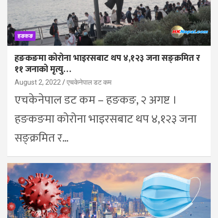
हङकङ
हङकङमा कोरोना भाइरसबाट थप ४,१२३ जना सङ्क्रमित र
११ जनाको मृत्यु…
August 2, 2022
एचकेनेपाल डट कम
एचकेनेपाल डट कम – हङकङ, २ अगष्ट ।
हङकङमा कोरोना भाइरसबाट थप ४,१२३ जना
सङ्क्रमित र…