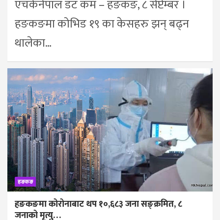
एचकेनेपाल डट कम – हङकङ, ८ सेप्टेम्बर ।
हङकङमा कोभिड १९ का केसहरु झन् बढ्न
थालेका…
हङकङ
हङकङमा कोरोनाबाट थप १०,६८३ जना सङ्क्रमित, ८
जनाको मृत्यु…